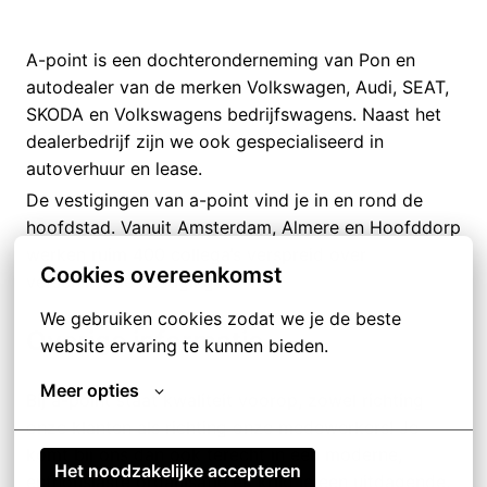
A-point is een dochteronderneming van Pon en
autodealer van de merken Volkswagen, Audi, SEAT,
SKODA en Volkswagens bedrijfswagens. Naast het
dealerbedrijf zijn we ook gespecialiseerd in
autoverhuur en lease.
De vestigingen van a-point vind je in en rond de
hoofdstad. Vanuit Amsterdam, Almere en Hoofddorp
werken ruim 400 collega’s verspreid over
Cookies overeenkomst
verschillende vestigingen.
We gebruiken cookies zodat we je de beste 
Overige informatie
website ervaring te kunnen bieden.
Meer opties
Bij a-point staat kwaliteit voorop, zowel richting
onze klanten als richting onze medewerkers! Je
komt bij ons dan ook terecht in een moderne,
Het noodzakelijke accepteren
enthousiaste organisatie en krijg je een uitdagende,