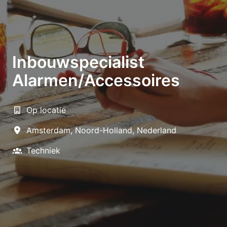
Inbouwspecialist
Alarmen/Accessoires
Op locatie
Amsterdam
,
Noord-Holland
,
Nederland
Techniek